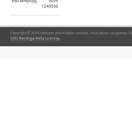
Viso lankytojų:
5054
1240530
Copyright © 2026 Lietuvos arboristikos centras. Visos teisės saugomos. 
GNU Bendrąją Viešą Licenciją.