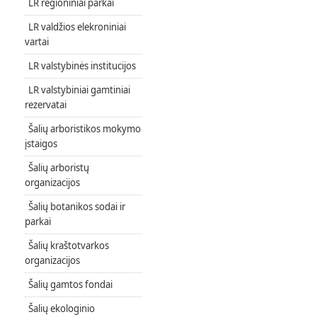
LR regioniniai parkai
LR valdžios elekroniniai
vartai
LR valstybinės institucijos
LR valstybiniai gamtiniai
rezervatai
Šalių arboristikos mokymo
įstaigos
Šalių arboristų
organizacijos
Šalių botanikos sodai ir
parkai
Šalių kraštotvarkos
organizacijos
Šalių gamtos fondai
Šalių ekologinio