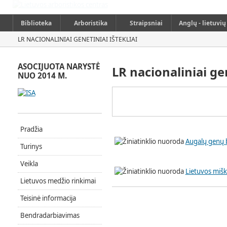
Biblioteka
Arboristika
Straipsniai
Anglų - lietuvi
LR NACIONALINIAI GENETINIAI IŠTEKLIAI
ASOCIJUOTA NARYSTĖ
LR nacionaliniai gen
NUO 2014 M.
Pradžia
Augalų genų 
Turinys
Veikla
Lietuvos miškų
Lietuvos medžio rinkimai
Teisinė informacija
Bendradarbiavimas